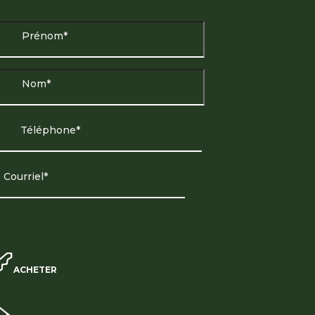
eux : *
ACHETER