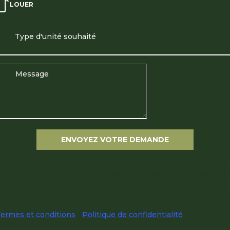
LOUER
Type d'unité souhaité
ENVOYEZ VOTRE DEMANDE
'accepte de recevoir des messages marketing du Projet OTT
ropulsé par IDA Développement. La fréquence des messages
arie. Des frais de messagerie et de données peuvent s'appliqu
nvoyez HELP au 438-700-0946 pour obtenir de l'aide. Vous
ouvez répondre STOP pour vous désinscrire.
ermes et conditions
|
Politique de confidentialité