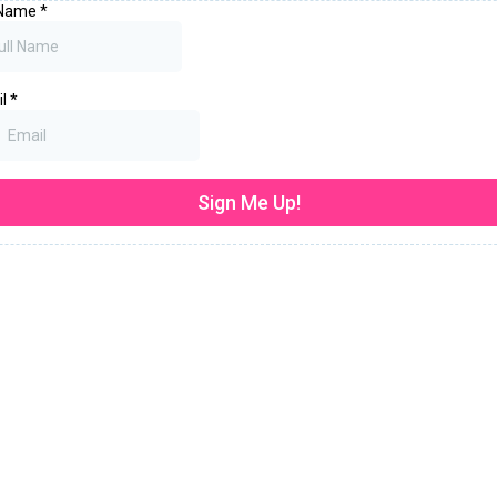
 Name
*
il
*
Sign Me Up!