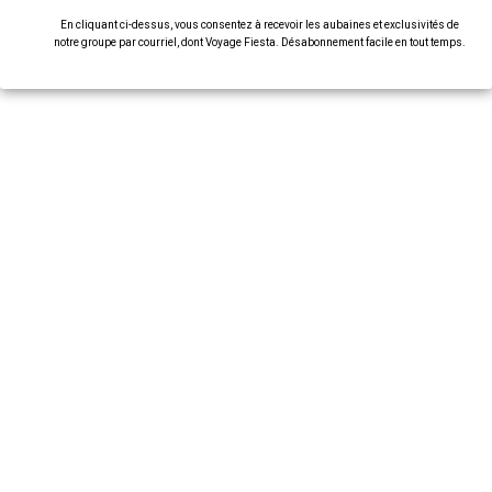
En cliquant ci-dessus, vous consentez à recevoir les aubaines et exclusivités de
notre groupe par courriel, dont Voyage Fiesta. Désabonnement facile en tout temps.