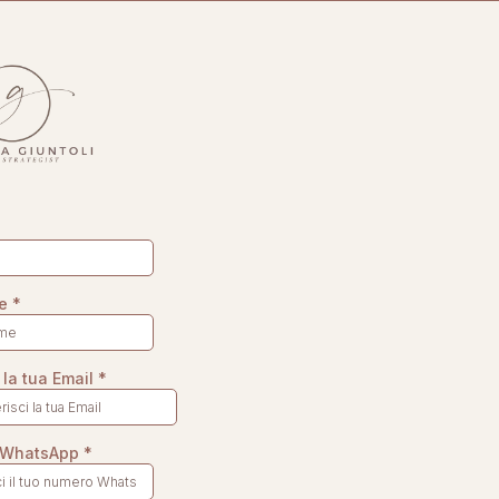
me
*
i la tua Email
*
 WhatsApp
*