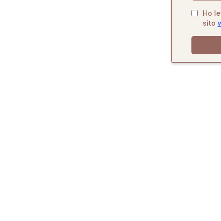
Ho le
sito