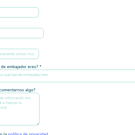
o de embajador eres?
*
os qué tipo de embajador eres.
 comentarnos algo?
o la
política de privacidad
.