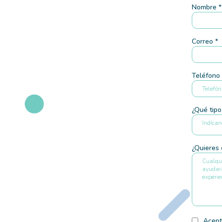
Nombre
*
Correo
*
Teléfono
¿Qué tip
Indícan
¿Quieres
Acept