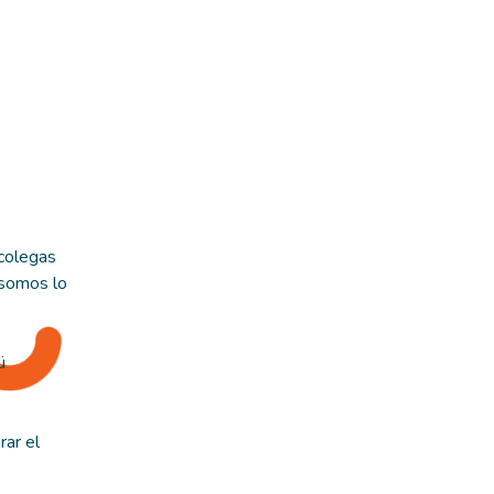
 colegas
 somos lo
ü
ar el