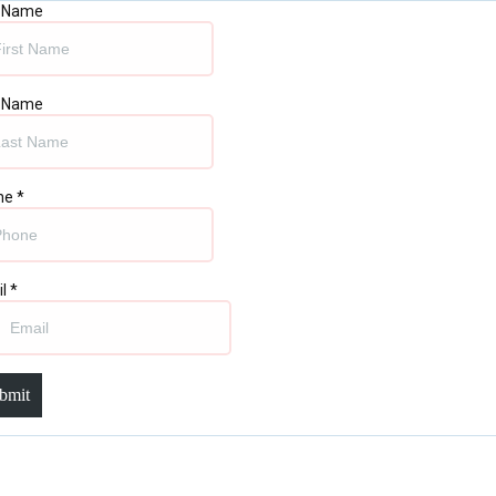
t Name
t Name
ne
*
il
*
bmit