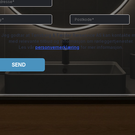
Jeg godtar at Tønsberg & Færder Rørservice AS kan kontakte 
med relevante tilbud og informasjon om rørleggertjenester.
Les vår
personvernerklæring
for mer informasjon.
SEND