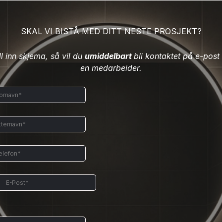
SKAL VI BISTÅ MED DITT NESTE PROSJEKT?
ll inn skjema, så vil du
umiddelbart
bli kontaktet på e-post
en medarbeider.