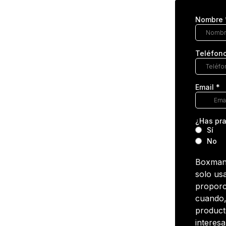
Nombre
Teléfon
Email
*
¿Has pra
Sí
No
Boxmani
solo us
proporc
cuando,
product
interes