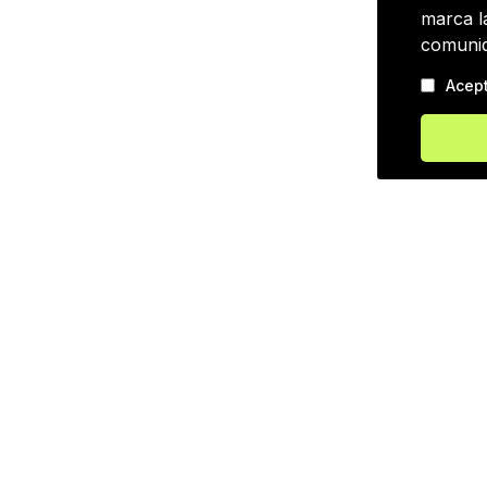
marca l
comuni
Acep