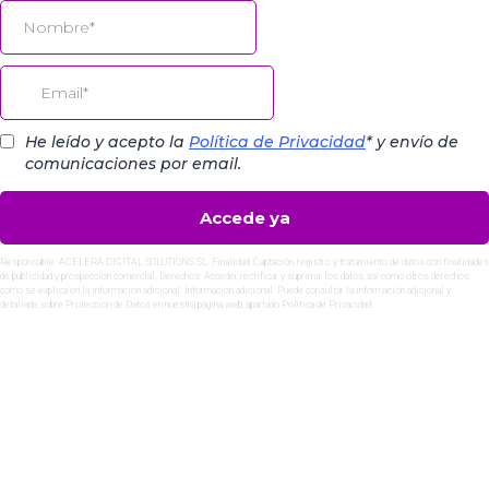
He leído y acepto la
Política de Privacidad
* y envío de
comunicaciones por email.
Accede ya
Responsable: ACELERA DIGITAL SOLUTIONS SL. Finalidad: Captación, registro y tratamiento de datos con finalidades
de publicidad y prospección comercial. Derechos: Acceder, rectificar y suprimir los datos, así como otros derechos,
como se explica en la información adicional. Información adicional: Puede consultar la información adicional y
detallada sobre Protección de Datos en nuestra página web, apartado Política de Privacidad.