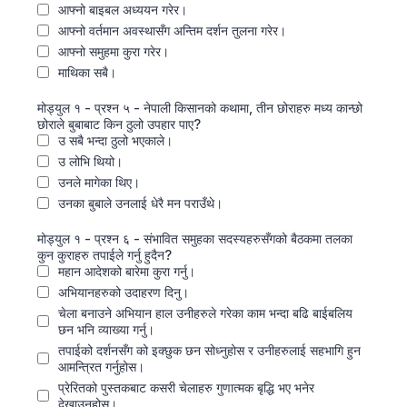
आफ्नो बाइबल अध्ययन गरेर।
आफ्नो वर्तमान अवस्थासँग अन्तिम दर्शन तुलना गरेर।
आफ्नो समुहमा कुरा गरेर।
माथिका सबै।
मोड्युल १ - प्रश्‍न ५ - नेपाली किसानको कथामा, तीन छोराहरु मध्य कान्छो
छोराले बुबाबाट किन ठुलो उपहार पाए?
उ सबै भन्दा ठुलो भएकाले।
उ लोभि थियो।
उनले मागेका थिए।
उनका बुबाले उनलाई धेरै मन पराउँथे।
मोड्युल १ - प्रश्‍न ६ - संभावित समुहका सदस्यहरुसँगको बैठकमा तलका
कुन कुराहरु तपाईले गर्नु हुदैन?
महान आदेशको बारेमा कुरा गर्नु।
अभियानहरुको उदाहरण दिनु।
चेला बनाउने अभियान हाल उनीहरुले गरेका काम भन्दा बढि बाईबलिय
छन भनि व्याख्या गर्नु।
तपाईको दर्शनसँग को इक्छुक छन सोध्‍नुहोस र उनीहरुलाई सहभागि हुन
आमन्त्रित गर्नुहोस।
प्रेरितको पुस्तकबाट कसरी चेलाहरु गुणात्मक बृद्धि भए भनेर
देखाउनुहोस।