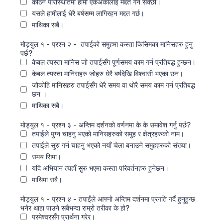
कठिन परिस्थितिमा हामी एकअर्कालाई मद्दत गर्न सक्छौ।
यसले हामीलाई धेरै बर्षसम्म लागिरहन मद्दत गर्छ।
माथिका सबै।
मोड्युल १ - प्रश्‍न २ - तपाईको समुहमा कस्ता किसिमका मानिसहरु हुनु
पर्छ?
केबल त्यस्ता मानिस जो तपाईसँग पूर्णसमय काम गर्न प्रतिबद्ध हुन्छन।
केबल त्यस्ता मानिसहरु जोहरु धेरै बर्षदेखि विश्‍वासी भएका छन।
जोकोहि मानिसहरु तपाईसँग धेरै समय वा थोरै समय काम गर्न प्रतिबद्ध
छन ।
माथिका सबै।
मोड्युल १ - प्रश्‍न ३ - अन्तिम दर्शनको वर्णनमा के के समावेश गर्नु पर्छ?
तपाईले पुग्‍न चाहनु भएको मानिसहरुको समुह र क्षेत्रहरुको नाम।
तपाईले सुरु गर्न चाहनु भएको नयाँ चेला बनाउने समुहहरुको संख्या।
समय सिमा।
यदि अभियान त्यहाँ सुरु भएमा कस्ता परिवर्तनहरु हुनेछन।
माथिमा सबै।
मोड्युल १ - प्रश्‍न ४ - तपाईंले आफ्नो अन्तिम दर्शनमा प्रगति गर्दै हुनुहुन्छ
भनेर थाहा पाउने सबैभन्दा राम्रो तरीका के हो?
परमेश्‍वरसँग प्रार्थना गरेर।