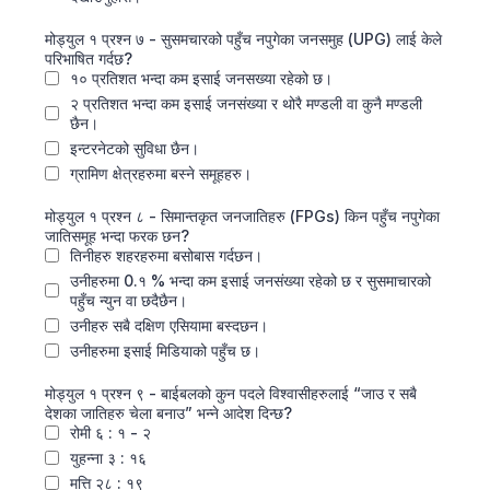
मोड्युल १ प्रश्‍न ७ - सुसमचारको पहुँच नपुगेका जनसमुह (UPG) लाई केले
परिभाषित गर्दछ?
१० प्रतिशत भन्दा कम इसाई जनसख्या रहेको छ।
२ प्रतिशत भन्दा कम इसाई जनसंख्या र थोरै मण्डली वा कुनै मण्डली
छैन।
इन्टरनेटको सुविधा छैन।
ग्रामिण क्षेत्रहरुमा बस्‍ने समूहहरु।
मोड्युल १ प्रश्‍न ८ - सिमान्तकृत जनजातिहरु (FPGs) किन पहुँच नपुगेका
जातिसमूह भन्दा फरक छन?
तिनीहरु शहरहरुमा बसोबास गर्दछन।
उनीहरुमा 0.१ % भन्दा कम इसाई जनसंख्या रहेको छ र सुसमाचारको
पहुँच न्युन वा छदैछैन।
उनीहरु सबै दक्षिण एसियामा बस्दछन।
उनीहरुमा इसाई मिडियाको पहुँच छ।
मोड्युल १ प्रश्‍न ९ - बाईबलको कुन पदले विश्‍वासीहरुलाई “जाउ र सबै
देशका जातिहरु चेला बनाउ” भन्‍ने आदेश दिन्छ?
रोमी ६ : १ - २
युहन्‍ना ३ : १६
मत्ति २८ : १९