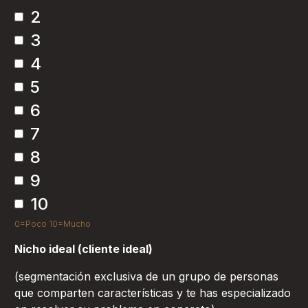
2
3
4
5
6
7
8
9
10
0=Poco 10=Mucho
Nicho ideal (cliente ideal)
(segmentación exclusiva de un grupo de personas
que comparten características y te has especializado