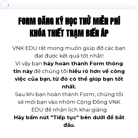
FORM ĐĂNG KÝ HỌC THỬ MIỄN PHÍ
KHÓA THIẾT TRẠM BIẾN ÁP
VNK EDU rất mong muốn giúp đỡ các bạn
đạt được kết quả tốt nhât!
Vì vậy bạn
hãy hoàn thành Form thông
tin này
để chúng tôi
hiểu rõ hơn về công
việc của bạn,
từ đó có thể giúp bạn tốt
nhất.
Sau khi bạn hoàn thành Form, chúng tôi
sẽ mời bạn vào nhóm Cộng Đồng VNK
EDU để nhận lịch khai giảng
Hãy bấm nút "Tiếp tục" bên dưới để bắt
đầu.