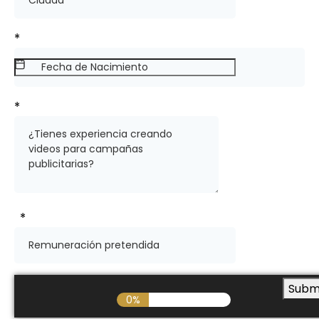
*
*
*
0%