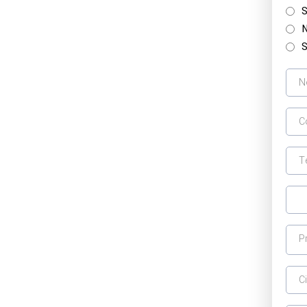
S
N
S
P