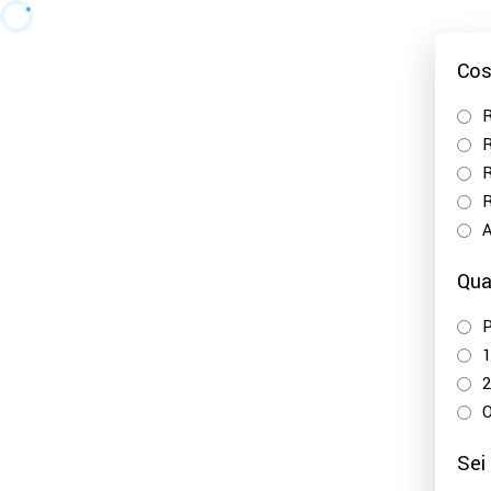
Cos
R
R
R
R
A
Qua
P
1
2
O
Sei 